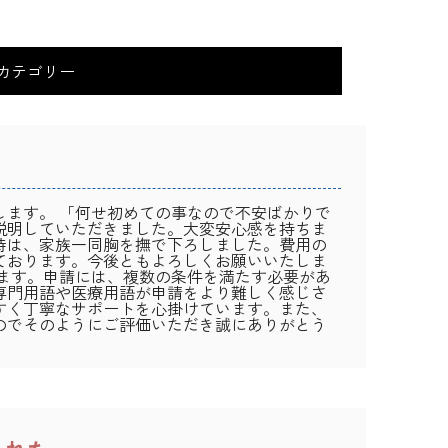
カテゴリー
します。 「何せ初めての事なので不安ばかりで
説明していただきました。大変安心感を持ちま
時は、家族一同胸を撫で下ろしました。費用の
ております。今後ともよろしくお願いいたしま
ます。申請には、複数の条件を満たす必要があ
専門用語や医療用語が申請をより難しく感じさ
すく丁寧なサポートを心掛けています。また、
のでそのようにご評価いただき誠にありがとう