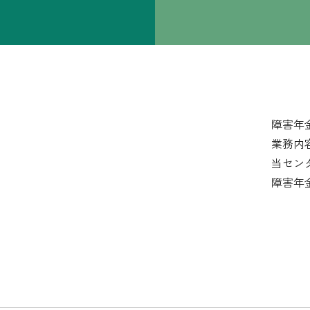
障害年
業務内
当セン
障害年