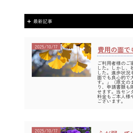
最新記事
2025/10/17
費用の面で
ご利用者様のご
した。しかし、
した。進歩状況
面でも良心的で
す。」（原文の
り、申請書類も
せます。当セン
料金もご本人様
ございます。
2025/10/17