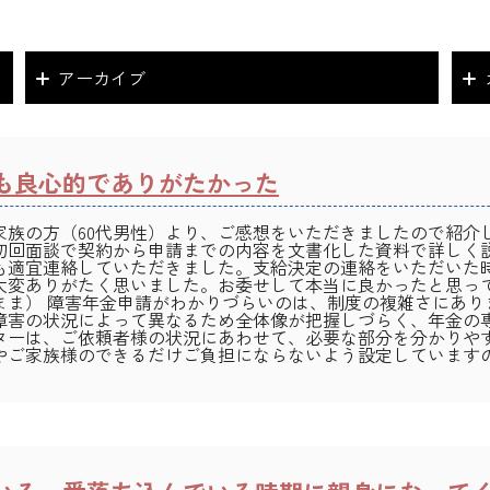
アーカイブ
も良心的でありがたかった
家族の方（60代男性）より、ご感想をいただきましたので紹介
初回面談で契約から申請までの内容を文書化した資料で詳しく
も適宜連絡していただきました。支給決定の連絡をいただいた
大変ありがたく思いました。お委せして本当に良かったと思っ
まま） 障害年金申請がわかりづらいのは、制度の複雑さにあり
障害の状況によって異なるため全体像が把握しづらく、年金の
ターは、ご依頼者様の状況にあわせて、必要な部分を分かりや
やご家族様のできるだけご負担にならないよう設定しています