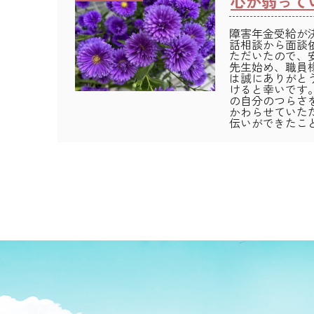
心が弱って
障害年金受給が
話相談から面談
ただいたので、
先生始め、職員
は誠にありがと
けると幸いです
の自分のつらさ
かわらせていた
伝いができたこ