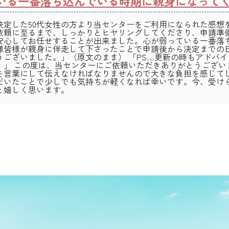
いる一番落ち込んでいる時期に親身になって
決定した50代女性の方より当センターをご利用になられた感想
依頼に至るまで、しっかりとヒヤリングしてくださり、申請準
安心してお任せすることが出来ました。心が弱っている一番落
様皆様が親身に伴走して下さったことで申請後から決定までの
うございました。」（原文のまま） 「PS…更新の時もアドバ
。」 この度は、当センターにご依頼いただきありがとうござい
を言葉にして伝えなければなりませんので大きな負担を感じて
だいたことで少しでも気持ちが軽くなれば幸いです。今、受け
と嬉しく思います。