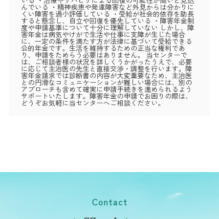
んでいる ・精神疾患や発達障害など外見からは分かりに
くい障害を過小評価している ・受給が社会的依存を助長
すると懸念し、自立や回復を優先している ・障害年金制
度や申請基準について十分に理解していない しかし、障
害年金は病気やけがで生活や仕事に支障が生じた場合
に、一定の条件を満たす方が法律に基づいて受給できる
公的年金です。生活を維持するための正当な権利であ
り、申請をためらう必要はありません。 当センターで
は、ご相談者様の状況を詳しくうかがったうえで、必要
に応じて主治医の先生と直接交渉・調整を行います。障
害年金請求では診断書の内容が大変重要なため、主治医
との円滑なコミュニケーションが難しい場合には、別の
アプローチも含めて確実に申請手続きを進められるよう
サポートいたします。障害年金の申請でお困りの際は、
どうぞお気軽に当センターへご相談ください。
Contact