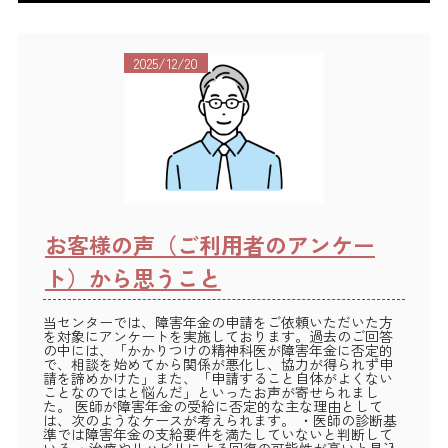
2025/12/20
お客様の声（ご利用者のアンケー
ト）から思うこと
当センターでは、障害年金の申請をご依頼いただいた方
を対象にアンケートを実施しております。過去のご回答
の中には、「かかりつけの精神科医が障害年金に否定的
で、相談を始めてから関係が悪化し、協力が得られず申
請を諦めかけた」また、「申請すること自体がよくない
ことなのではと悩んだ」といったお声が寄せられまし
た。 医師が障害年金の受給に否定的な主な理由として
は、次のようなケースが考えられます。 ・医師の診断基
準では障害年金の支給要件を満たしていないと判断して
いる ・治療やリハビリによる回復の可能性が高いと見込